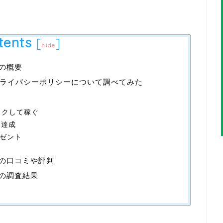
tents
[
]
hide
)の概要
ライバシーポリシーについて調べてみた
ラクして稼ぐ
を達成
レゼント
ー)の口コミや評判
ー)の調査結果