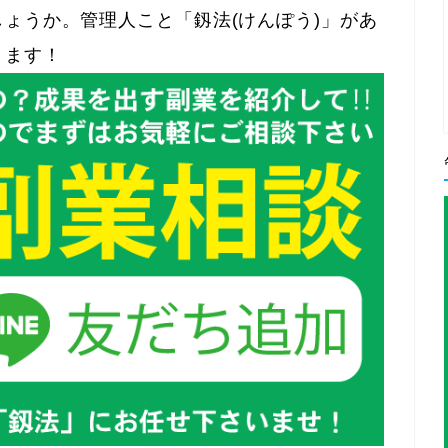
ょうか。管理人こと「釼法(けんぽう)」があ
きます！