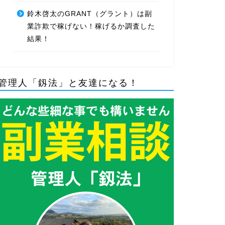
鈴木啓太のGRANT（グラント）は副
業詐欺で稼げない！稼げるか調査した
結果！
管理人「釼法」と友達になる！