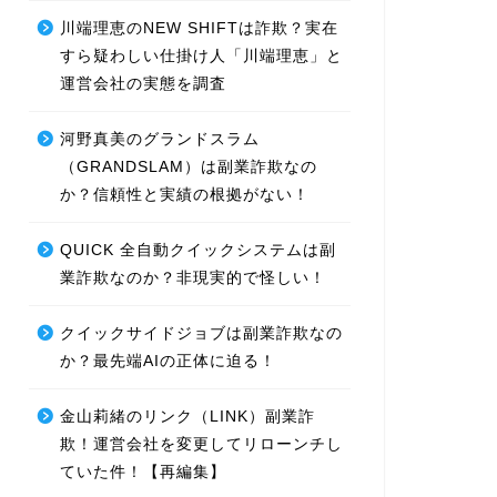
川端理恵のNEW SHIFTは詐欺？実在
すら疑わしい仕掛け人「川端理恵」と
運営会社の実態を調査
河野真美のグランドスラム
（GRANDSLAM）は副業詐欺なの
か？信頼性と実績の根拠がない！
QUICK 全自動クイックシステムは副
業詐欺なのか？非現実的で怪しい！
クイックサイドジョブは副業詐欺なの
か？最先端AIの正体に迫る！
金山莉緒のリンク（LINK）副業詐
欺！運営会社を変更してリローンチし
ていた件！【再編集】