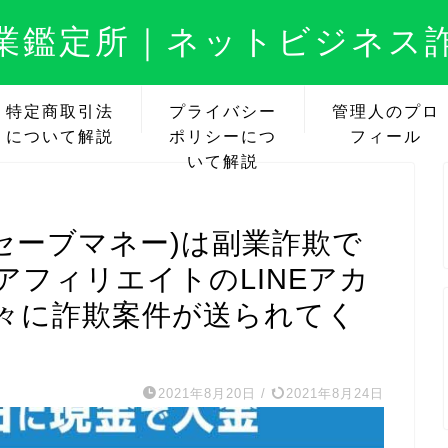
業鑑定所｜ネットビジネス
特定商取引法
プライバシー
管理人のプロ
について解説
ポリシーにつ
フィール
いて解説
y(セーブマネー)は副業詐欺で
フィリエイトのLINEアカ
々に詐欺案件が送られてく
2021年8月20日
/
2021年8月24日