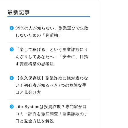
最新記事
99%の人が知らない、副業選びで失敗
しないための「判断軸」
「楽して稼げる」という副業詐欺にう
んざりしてあなたへ！「安全に」目指
す資産構築の思考法
【永久保存版】副業詐欺に絶対遭わな
い！初心者が知るべき7つの危険な手
口と見分け方
Life.Systemは投資詐欺？専門家が口
コミ・評判を徹底調査！副業詐欺の手
口と返金方法を解説