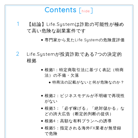
Contents
[
]
hide
【結論】Life.Systemは詐欺の可能性が極め
て高い危険な副業案件です
専門家から見たLife.Systemの危険度評価
Life.Systemが投資詐欺である7つの決定的
根拠
根拠1：特定商取引法に基づく表記（特商
法）の不備・欠落
特商法の記載がないと何が危険なのか？
根拠2：ビジネスモデルが不明確で再現性
がない
根拠3：「必ず稼げる」「絶対儲かる」な
どの誇大広告（断定的判断の提供）
根拠4：高額な有料プランへの誘導
根拠5：指定される海外FX業者が無登録
で危険