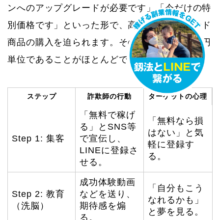
ンへのアップグレードが必要です」「今だけの特
別価格です」といった形で、高額なバックエンド
商品の購入を迫られます。その金額は、数十万円
単位であることがほとんどです。
ステップ
詐欺師の行動
ターゲットの心理
「無料で稼げ
「無料なら損
る」とSNS等
はない」と気
Step 1: 集客
で宣伝し、
軽に登録す
LINEに登録さ
る。
せる。
成功体験動画
「自分もこう
Step 2: 教育
などを送り、
なれるかも」
（洗脳）
期待感を煽
と夢を見る。
る。