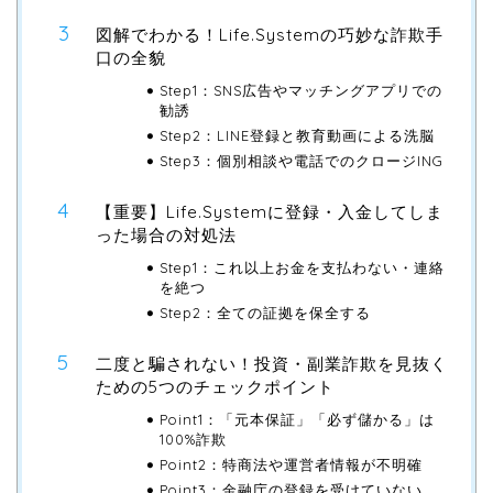
図解でわかる！Life.Systemの巧妙な詐欺手
口の全貌
Step1：SNS広告やマッチングアプリでの
勧誘
Step2：LINE登録と教育動画による洗脳
Step3：個別相談や電話でのクロージING
【重要】Life.Systemに登録・入金してしま
った場合の対処法
Step1：これ以上お金を支払わない・連絡
を絶つ
Step2：全ての証拠を保全する
二度と騙されない！投資・副業詐欺を見抜く
ための5つのチェックポイント
Point1：「元本保証」「必ず儲かる」は
100%詐欺
Point2：特商法や運営者情報が不明確
Point3：金融庁の登録を受けていない