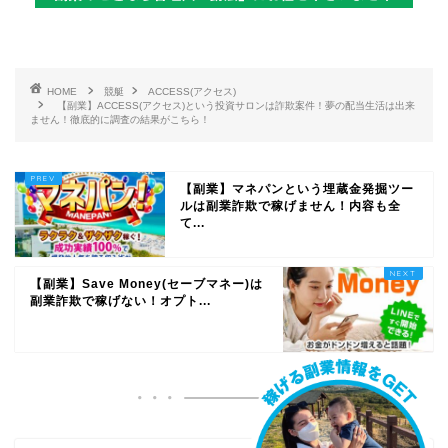
HOME
競艇
ACCESS(アクセス)
【副業】ACCESS(アクセス)という投資サロンは詐欺案件！夢の配当生活は出来
ません！徹底的に調査の結果がこちら！
【副業】マネパンという埋蔵金発掘ツー
ルは副業詐欺で稼げません！内容も全
て...
【副業】Save Money(セーブマネー)は
副業詐欺で稼げない！オプト...