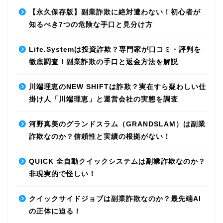
【永久保存版】副業詐欺に絶対遭わない！初心者が
知るべき7つの危険な手口と見分け方
Life.Systemは投資詐欺？専門家が口コミ・評判を
徹底調査！副業詐欺の手口と返金方法を解説
川端理恵のNEW SHIFTは詐欺？実在すら疑わしい仕
掛け人「川端理恵」と運営会社の実態を調査
河野真美のグランドスラム（GRANDSLAM）は副業
詐欺なのか？信頼性と実績の根拠がない！
QUICK 全自動クイックシステムは副業詐欺なのか？
非現実的で怪しい！
クイックサイドジョブは副業詐欺なのか？最先端AI
の正体に迫る！