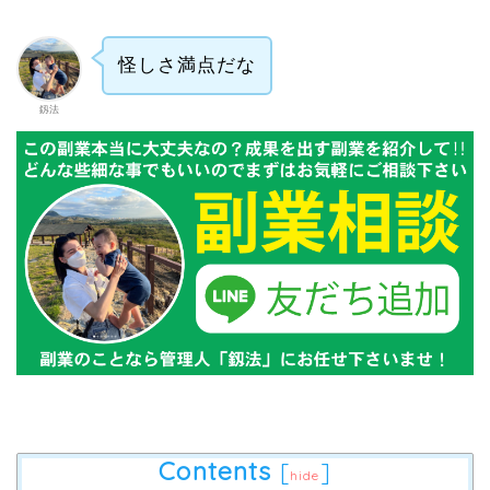
怪しさ満点だな
釼法
Contents
[
]
hide