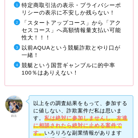
特定商取引法の表示・プライバシーポ
リシーの表示に不安しか残らない！
「スタートアップコース」から「アク
セスコース」へ高額情報量支払い可能
性大！！！
以前AQUAという競艇詐欺とやり口が
一緒！
競艇という国営ギャンブルに的中率
100％はありえない！
以上をの調査結果をもって、参加する
に値しない、詐欺案件だ私は思いま
釼法
す。
私は絶対に参加しませんし、友達
に相談されたら絶対に止める案件で
す。
いろりろな副業情報があります