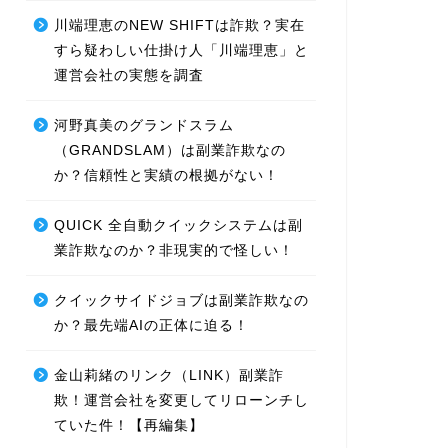
川端理恵のNEW SHIFTは詐欺？実在
すら疑わしい仕掛け人「川端理恵」と
運営会社の実態を調査
河野真美のグランドスラム
（GRANDSLAM）は副業詐欺なの
か？信頼性と実績の根拠がない！
QUICK 全自動クイックシステムは副
業詐欺なのか？非現実的で怪しい！
クイックサイドジョブは副業詐欺なの
か？最先端AIの正体に迫る！
金山莉緒のリンク（LINK）副業詐
欺！運営会社を変更してリローンチし
ていた件！【再編集】