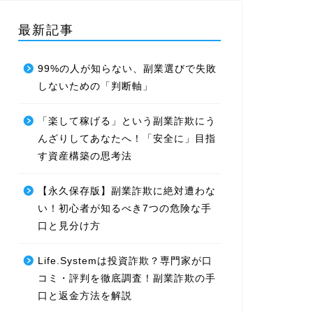
最新記事
99%の人が知らない、副業選びで失敗
しないための「判断軸」
「楽して稼げる」という副業詐欺にう
んざりしてあなたへ！「安全に」目指
す資産構築の思考法
【永久保存版】副業詐欺に絶対遭わな
い！初心者が知るべき7つの危険な手
口と見分け方
Life.Systemは投資詐欺？専門家が口
コミ・評判を徹底調査！副業詐欺の手
口と返金方法を解説