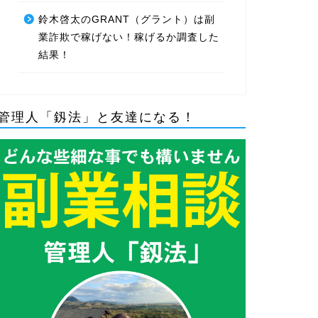
鈴木啓太のGRANT（グラント）は副
業詐欺で稼げない！稼げるか調査した
結果！
管理人「釼法」と友達になる！