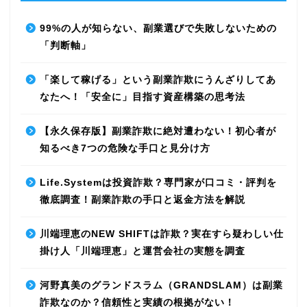
99%の人が知らない、副業選びで失敗しないための
「判断軸」
「楽して稼げる」という副業詐欺にうんざりしてあ
なたへ！「安全に」目指す資産構築の思考法
【永久保存版】副業詐欺に絶対遭わない！初心者が
知るべき7つの危険な手口と見分け方
Life.Systemは投資詐欺？専門家が口コミ・評判を
徹底調査！副業詐欺の手口と返金方法を解説
川端理恵のNEW SHIFTは詐欺？実在すら疑わしい仕
掛け人「川端理恵」と運営会社の実態を調査
河野真美のグランドスラム（GRANDSLAM）は副業
詐欺なのか？信頼性と実績の根拠がない！