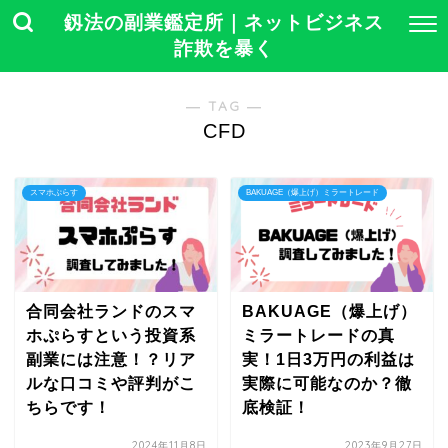
釼法の副業鑑定所｜ネットビジネス
詐欺を暴く
― TAG ―
CFD
スマホぷらす
BAKUAGE（爆上げ）ミラートレード
合同会社ランドのスマ
BAKUAGE（爆上げ）
ホぷらすという投資系
ミラートレードの真
副業には注意！？リア
実！1日3万円の利益は
ルな口コミや評判がこ
実際に可能なのか？徹
ちらです！
底検証！
2024年11月8日
2023年9月27日