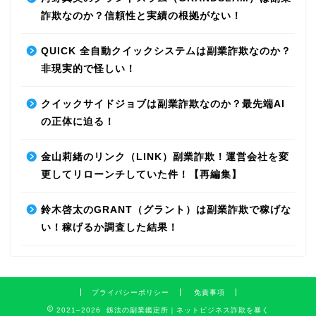
詐欺なのか？信頼性と実績の根拠がない！
QUICK 全自動クイックシステムは副業詐欺なのか？
非現実的で怪しい！
クイックサイドジョブは副業詐欺なのか？最先端AI
の正体に迫る！
金山莉緒のリンク（LINK）副業詐欺！運営会社を変
更してリローンチしていた件！【再編集】
鈴木啓太のGRANT（グラント）は副業詐欺で稼げな
い！稼げるか調査した結果！
プライバシーポリシー
免責事項
2021–2026 釼法の副業鑑定所｜ネットビジネス詐欺を暴く