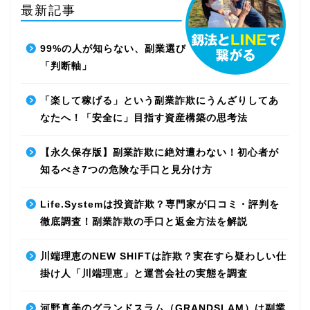
最新記事
99%の人が知らない、副業選びで失敗しないための
「判断軸」
「楽して稼げる」という副業詐欺にうんざりしてあ
なたへ！「安全に」目指す資産構築の思考法
【永久保存版】副業詐欺に絶対遭わない！初心者が
知るべき7つの危険な手口と見分け方
Life.Systemは投資詐欺？専門家が口コミ・評判を
徹底調査！副業詐欺の手口と返金方法を解説
川端理恵のNEW SHIFTは詐欺？実在すら疑わしい仕
掛け人「川端理恵」と運営会社の実態を調査
河野真美のグランドスラム（GRANDSLAM）は副業