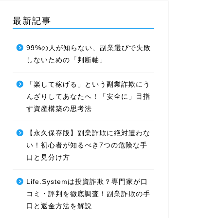
最新記事
99%の人が知らない、副業選びで失敗
しないための「判断軸」
「楽して稼げる」という副業詐欺にう
んざりしてあなたへ！「安全に」目指
す資産構築の思考法
【永久保存版】副業詐欺に絶対遭わな
い！初心者が知るべき7つの危険な手
口と見分け方
Life.Systemは投資詐欺？専門家が口
コミ・評判を徹底調査！副業詐欺の手
口と返金方法を解説