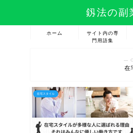
釼法の副
ホーム
サイト内の専
門用語集
― 
在
在宅スタイル