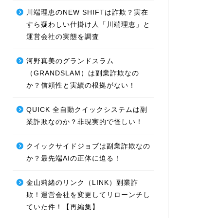
川端理恵のNEW SHIFTは詐欺？実在
すら疑わしい仕掛け人「川端理恵」と
運営会社の実態を調査
河野真美のグランドスラム
（GRANDSLAM）は副業詐欺なの
か？信頼性と実績の根拠がない！
QUICK 全自動クイックシステムは副
業詐欺なのか？非現実的で怪しい！
クイックサイドジョブは副業詐欺なの
か？最先端AIの正体に迫る！
金山莉緒のリンク（LINK）副業詐
欺！運営会社を変更してリローンチし
ていた件！【再編集】