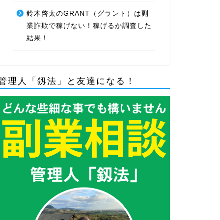
鈴木啓太のGRANT（グラント）は副
業詐欺で稼げない！稼げるか調査した
結果！
管理人「釼法」と友達になる！