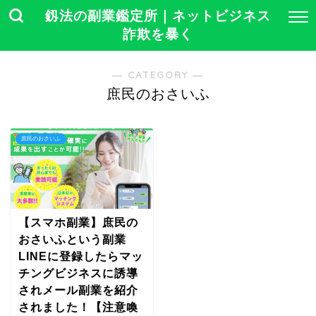
釼法の副業鑑定所｜ネットビジネス
詐欺を暴く
― CATEGORY ―
庶民のおさいふ
庶民のおさいふ
【スマホ副業】庶民の
おさいふという副業
LINEに登録したらマッ
チングビジネスに誘導
されメール副業を紹介
されました！【注意喚