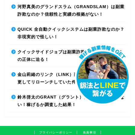
河野真美のグランドスラム（GRANDSLAM）は副業
詐欺なのか？信頼性と実績の根拠がない！
QUICK 全自動クイックシステムは副業詐欺なのか？
非現実的で怪しい！
クイックサイドジョブは副業詐欺なのか？最先端AI
の正体に迫る！
金山莉緒のリンク（LINK）副業詐欺！運営会社を変
更してリローンチしていた件！【再編集】
鈴木啓太のGRANT（グラント）は副業詐欺で稼げな
い！稼げるか調査した結果！
プライバシーポリシー
免責事項