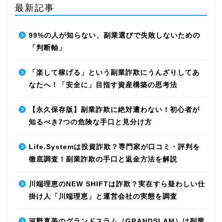
最新記事
99%の人が知らない、副業選びで失敗しないための
「判断軸」
「楽して稼げる」という副業詐欺にうんざりしてあ
なたへ！「安全に」目指す資産構築の思考法
【永久保存版】副業詐欺に絶対遭わない！初心者が
知るべき7つの危険な手口と見分け方
Life.Systemは投資詐欺？専門家が口コミ・評判を
徹底調査！副業詐欺の手口と返金方法を解説
川端理恵のNEW SHIFTは詐欺？実在すら疑わしい仕
掛け人「川端理恵」と運営会社の実態を調査
河野真美のグランドスラム（GRANDSLAM）は副業