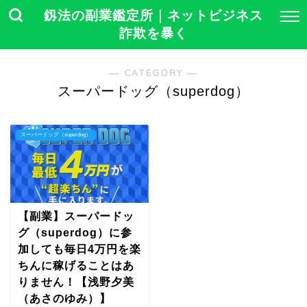
釼法の副業鑑定所｜ネットビジネス
詐欺を暴く
― CATEGORY ―
スーパードッグ（superdog）
スーパードッグ（superdog）
【副業】スーパードッ
グ（superdog）に参
加しても毎日4万円を楽
ちんに稼げることはあ
りません！【浅野夕美
（あさのゆみ）】