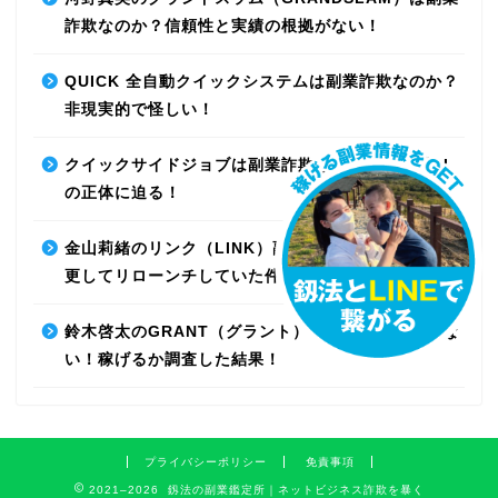
詐欺なのか？信頼性と実績の根拠がない！
QUICK 全自動クイックシステムは副業詐欺なのか？
非現実的で怪しい！
クイックサイドジョブは副業詐欺なのか？最先端AI
の正体に迫る！
金山莉緒のリンク（LINK）副業詐欺！運営会社を変
更してリローンチしていた件！【再編集】
鈴木啓太のGRANT（グラント）は副業詐欺で稼げな
い！稼げるか調査した結果！
プライバシーポリシー
免責事項
2021–2026 釼法の副業鑑定所｜ネットビジネス詐欺を暴く