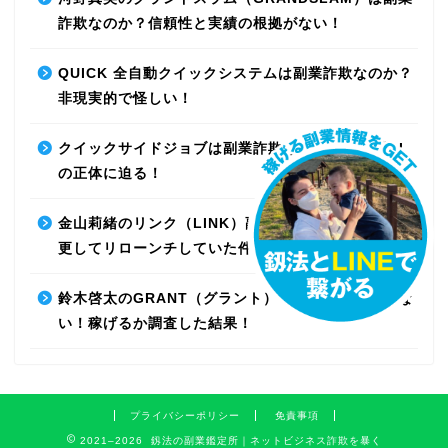
詐欺なのか？信頼性と実績の根拠がない！
QUICK 全自動クイックシステムは副業詐欺なのか？
非現実的で怪しい！
クイックサイドジョブは副業詐欺なのか？最先端AI
の正体に迫る！
金山莉緒のリンク（LINK）副業詐欺！運営会社を変
更してリローンチしていた件！【再編集】
鈴木啓太のGRANT（グラント）は副業詐欺で稼げな
い！稼げるか調査した結果！
プライバシーポリシー
免責事項
2021–2026 釼法の副業鑑定所｜ネットビジネス詐欺を暴く