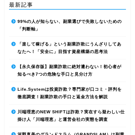
最新記事
99%の人が知らない、副業選びで失敗しないための
「判断軸」
「楽して稼げる」という副業詐欺にうんざりしてあ
なたへ！「安全に」目指す資産構築の思考法
【永久保存版】副業詐欺に絶対遭わない！初心者が
知るべき7つの危険な手口と見分け方
Life.Systemは投資詐欺？専門家が口コミ・評判を
徹底調査！副業詐欺の手口と返金方法を解説
川端理恵のNEW SHIFTは詐欺？実在すら疑わしい仕
掛け人「川端理恵」と運営会社の実態を調査
河野真美のグランドスラム（GRANDSLAM）は副業