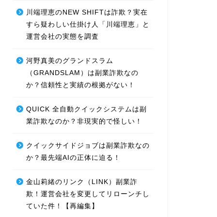
川端理恵のNEW SHIFTは詐欺？実在
すら疑わしい仕掛け人「川端理恵」と
運営会社の実態を調査
河野真美のグランドスラム
（GRANDSLAM）は副業詐欺なの
か？信頼性と実績の根拠がない！
QUICK 全自動クイックシステムは副
業詐欺なのか？非現実的で怪しい！
クイックサイドジョブは副業詐欺なの
か？最先端AIの正体に迫る！
金山莉緒のリンク（LINK）副業詐
欺！運営会社を変更してリローンチし
ていた件！【再編集】