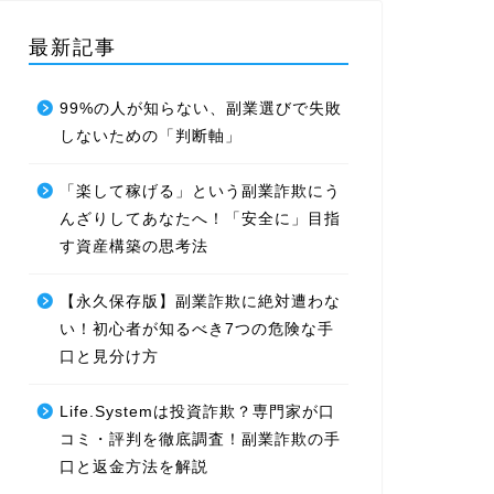
最新記事
99%の人が知らない、副業選びで失敗
しないための「判断軸」
「楽して稼げる」という副業詐欺にう
んざりしてあなたへ！「安全に」目指
す資産構築の思考法
【永久保存版】副業詐欺に絶対遭わな
い！初心者が知るべき7つの危険な手
口と見分け方
Life.Systemは投資詐欺？専門家が口
コミ・評判を徹底調査！副業詐欺の手
口と返金方法を解説