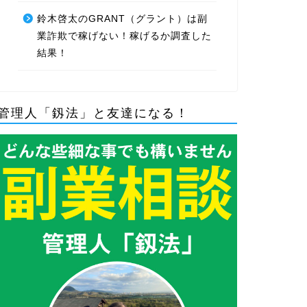
鈴木啓太のGRANT（グラント）は副
業詐欺で稼げない！稼げるか調査した
結果！
管理人「釼法」と友達になる！