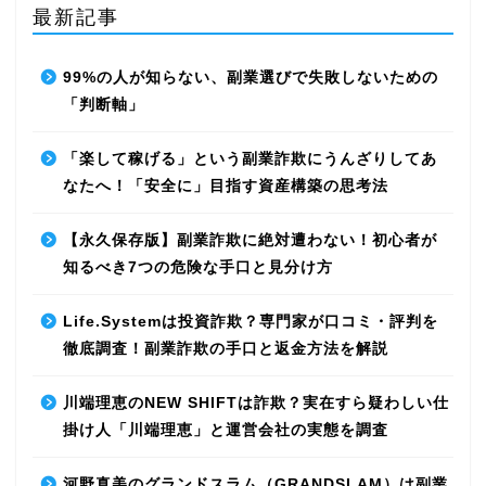
最新記事
99%の人が知らない、副業選びで失敗しないための
「判断軸」
「楽して稼げる」という副業詐欺にうんざりしてあ
なたへ！「安全に」目指す資産構築の思考法
【永久保存版】副業詐欺に絶対遭わない！初心者が
知るべき7つの危険な手口と見分け方
Life.Systemは投資詐欺？専門家が口コミ・評判を
徹底調査！副業詐欺の手口と返金方法を解説
川端理恵のNEW SHIFTは詐欺？実在すら疑わしい仕
掛け人「川端理恵」と運営会社の実態を調査
河野真美のグランドスラム（GRANDSLAM）は副業