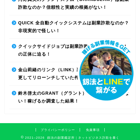
詐欺なのか？信頼性と実績の根拠がない！
QUICK 全自動クイックシステムは副業詐欺なのか？
非現実的で怪しい！
クイックサイドジョブは副業詐欺なのか？最先端AI
の正体に迫る！
金山莉緒のリンク（LINK）副業詐欺！運営会社を変
更してリローンチしていた件！【再編集】
鈴木啓太のGRANT（グラント）は副業詐欺で稼げな
い！稼げるか調査した結果！
プライバシーポリシー
免責事項
2021–2026 釼法の副業鑑定所｜ネットビジネス詐欺を暴く