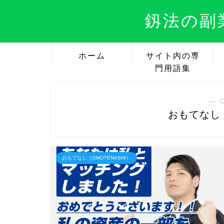
釼法の副
ホーム
サイト内の専
門用語集
― 
おもてなし（
おもてなし（OMOTENASHI）