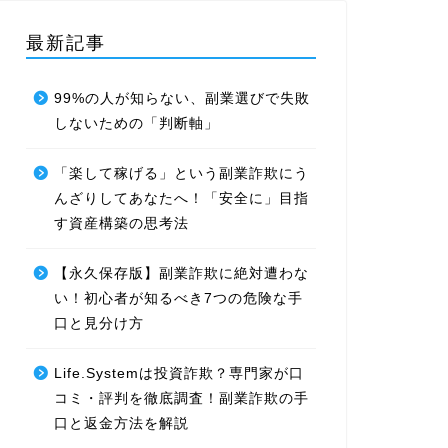
最新記事
99%の人が知らない、副業選びで失敗
しないための「判断軸」
「楽して稼げる」という副業詐欺にう
んざりしてあなたへ！「安全に」目指
す資産構築の思考法
【永久保存版】副業詐欺に絶対遭わな
い！初心者が知るべき7つの危険な手
口と見分け方
Life.Systemは投資詐欺？専門家が口
コミ・評判を徹底調査！副業詐欺の手
口と返金方法を解説