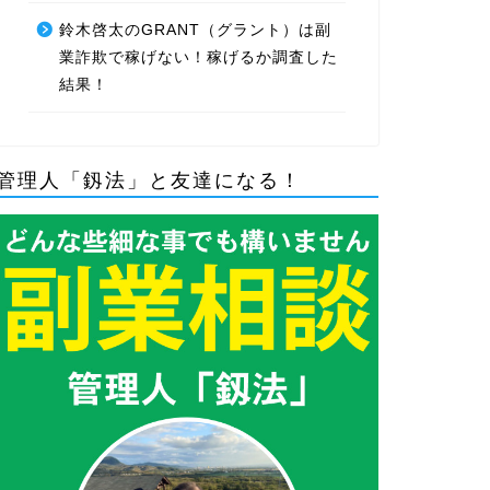
鈴木啓太のGRANT（グラント）は副
業詐欺で稼げない！稼げるか調査した
結果！
管理人「釼法」と友達になる！