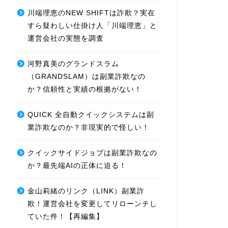
川端理恵のNEW SHIFTは詐欺？実在
すら疑わしい仕掛け人「川端理恵」と
運営会社の実態を調査
河野真美のグランドスラム
（GRANDSLAM）は副業詐欺なの
か？信頼性と実績の根拠がない！
QUICK 全自動クイックシステムは副
業詐欺なのか？非現実的で怪しい！
クイックサイドジョブは副業詐欺なの
か？最先端AIの正体に迫る！
金山莉緒のリンク（LINK）副業詐
欺！運営会社を変更してリローンチし
ていた件！【再編集】