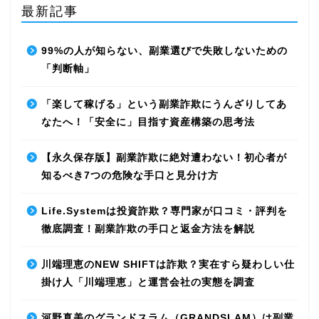
最新記事
99%の人が知らない、副業選びで失敗しないための
「判断軸」
「楽して稼げる」という副業詐欺にうんざりしてあ
なたへ！「安全に」目指す資産構築の思考法
【永久保存版】副業詐欺に絶対遭わない！初心者が
知るべき7つの危険な手口と見分け方
Life.Systemは投資詐欺？専門家が口コミ・評判を
徹底調査！副業詐欺の手口と返金方法を解説
川端理恵のNEW SHIFTは詐欺？実在すら疑わしい仕
掛け人「川端理恵」と運営会社の実態を調査
河野真美のグランドスラム（GRANDSLAM）は副業