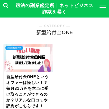
釼法の副業鑑定所｜ネットビジネス
詐欺を暴く
― CATEGORY ―
新型給付金ONE
新型給付金ONE
新型給付金ONEという
オファーは怪しい！？
毎月31万円を本当に受
け取ることができるの
か？リアルな口コミや
評判がこちらです！