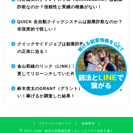
詐欺なのか？信頼性と実績の根拠がない！
QUICK 全自動クイックシステムは副業詐欺なのか？
非現実的で怪しい！
クイックサイドジョブは副業詐欺なのか？最先端AI
の正体に迫る！
金山莉緒のリンク（LINK）副業詐欺！運営会社を変
更してリローンチしていた件！【再編集】
鈴木啓太のGRANT（グラント）は副業詐欺で稼げな
い！稼げるか調査した結果！
プライバシーポリシー
免責事項
2021–2026 釼法の副業鑑定所｜ネットビジネス詐欺を暴く