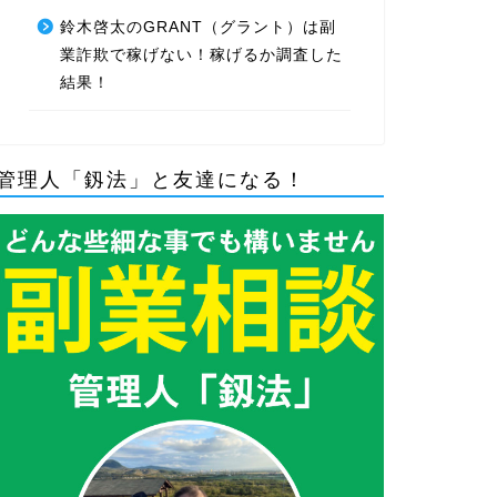
鈴木啓太のGRANT（グラント）は副
業詐欺で稼げない！稼げるか調査した
結果！
管理人「釼法」と友達になる！