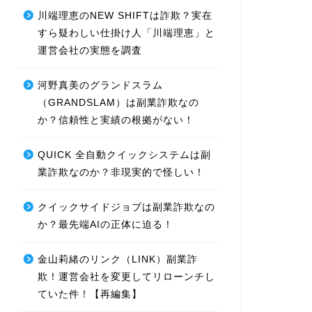
川端理恵のNEW SHIFTは詐欺？実在
すら疑わしい仕掛け人「川端理恵」と
運営会社の実態を調査
河野真美のグランドスラム
（GRANDSLAM）は副業詐欺なの
か？信頼性と実績の根拠がない！
QUICK 全自動クイックシステムは副
業詐欺なのか？非現実的で怪しい！
クイックサイドジョブは副業詐欺なの
か？最先端AIの正体に迫る！
金山莉緒のリンク（LINK）副業詐
欺！運営会社を変更してリローンチし
ていた件！【再編集】