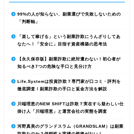
99%の人が知らない、副業選びで失敗しないための
「判断軸」
「楽して稼げる」という副業詐欺にうんざりしてあ
なたへ！「安全に」目指す資産構築の思考法
【永久保存版】副業詐欺に絶対遭わない！初心者が
知るべき7つの危険な手口と見分け方
Life.Systemは投資詐欺？専門家が口コミ・評判を
徹底調査！副業詐欺の手口と返金方法を解説
川端理恵のNEW SHIFTは詐欺？実在すら疑わしい仕
掛け人「川端理恵」と運営会社の実態を調査
河野真美のグランドスラム（GRANDSLAM）は副業
詐欺なのか？信頼性と実績の根拠がない！