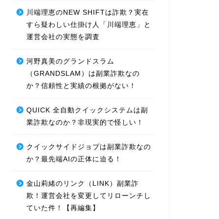
川端理恵のNEW SHIFTは詐欺？実在
すら疑わしい仕掛け人「川端理恵」と
運営会社の実態を調査
河野真美のグランドスラム
（GRANDSLAM）は副業詐欺なの
か？信頼性と実績の根拠がない！
QUICK 全自動クイックシステムは副
業詐欺なのか？非現実的で怪しい！
クイックサイドジョブは副業詐欺なの
か？最先端AIの正体に迫る！
金山莉緒のリンク（LINK）副業詐
欺！運営会社を変更してリローンチし
ていた件！【再編集】