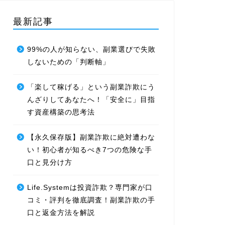
最新記事
99%の人が知らない、副業選びで失敗
しないための「判断軸」
「楽して稼げる」という副業詐欺にう
んざりしてあなたへ！「安全に」目指
す資産構築の思考法
【永久保存版】副業詐欺に絶対遭わな
い！初心者が知るべき7つの危険な手
口と見分け方
Life.Systemは投資詐欺？専門家が口
コミ・評判を徹底調査！副業詐欺の手
口と返金方法を解説