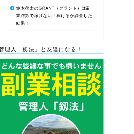
鈴木啓太のGRANT（グラント）は副
業詐欺で稼げない！稼げるか調査した
結果！
管理人「釼法」と友達になる！