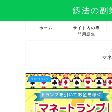
釼法の副
ホーム
サイト内の専
門用語集
― 
マ
マネートランプ