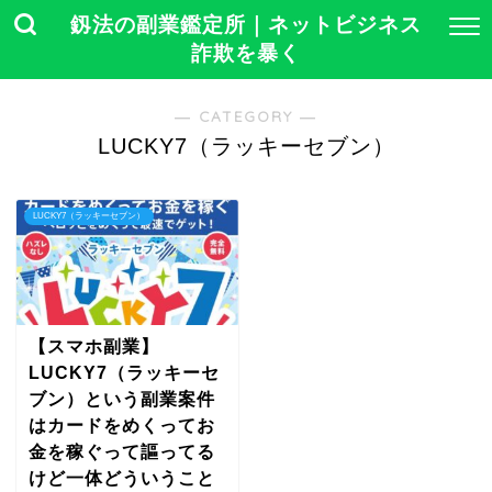
釼法の副業鑑定所｜ネットビジネス
詐欺を暴く
― CATEGORY ―
LUCKY7（ラッキーセブン）
LUCKY7（ラッキーセブン）
【スマホ副業】
LUCKY7（ラッキーセ
ブン）という副業案件
はカードをめくってお
金を稼ぐって謳ってる
けど一体どういうこと