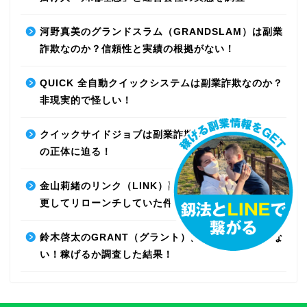
河野真美のグランドスラム（GRANDSLAM）は副業
詐欺なのか？信頼性と実績の根拠がない！
QUICK 全自動クイックシステムは副業詐欺なのか？
非現実的で怪しい！
クイックサイドジョブは副業詐欺なのか？最先端AI
の正体に迫る！
金山莉緒のリンク（LINK）副業詐欺！運営会社を変
更してリローンチしていた件！【再編集】
鈴木啓太のGRANT（グラント）は副業詐欺で稼げな
い！稼げるか調査した結果！