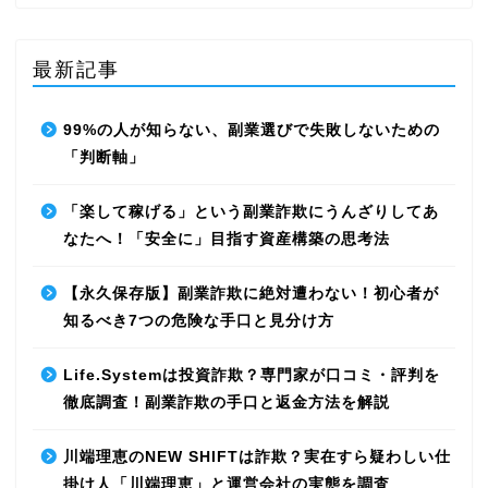
最新記事
99%の人が知らない、副業選びで失敗しないための
「判断軸」
「楽して稼げる」という副業詐欺にうんざりしてあ
なたへ！「安全に」目指す資産構築の思考法
【永久保存版】副業詐欺に絶対遭わない！初心者が
知るべき7つの危険な手口と見分け方
Life.Systemは投資詐欺？専門家が口コミ・評判を
徹底調査！副業詐欺の手口と返金方法を解説
川端理恵のNEW SHIFTは詐欺？実在すら疑わしい仕
掛け人「川端理恵」と運営会社の実態を調査