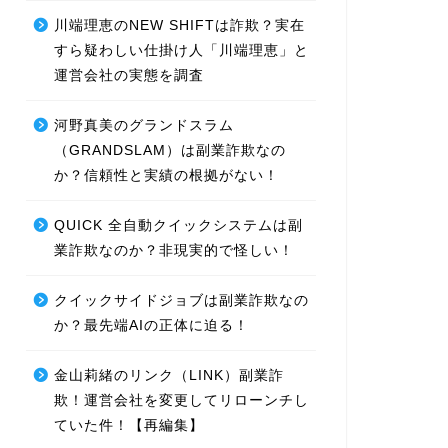
川端理恵のNEW SHIFTは詐欺？実在
すら疑わしい仕掛け人「川端理恵」と
運営会社の実態を調査
河野真美のグランドスラム
（GRANDSLAM）は副業詐欺なの
か？信頼性と実績の根拠がない！
QUICK 全自動クイックシステムは副
業詐欺なのか？非現実的で怪しい！
クイックサイドジョブは副業詐欺なの
か？最先端AIの正体に迫る！
金山莉緒のリンク（LINK）副業詐
欺！運営会社を変更してリローンチし
ていた件！【再編集】