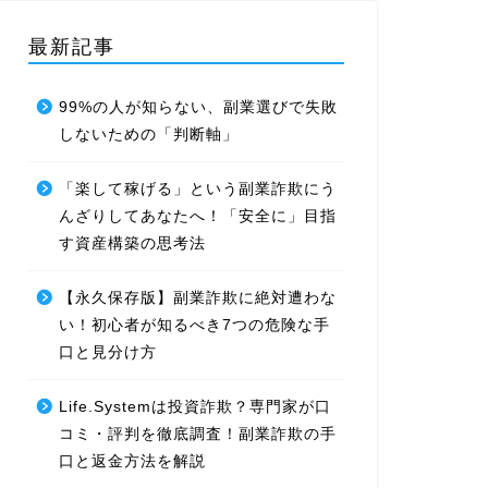
最新記事
99%の人が知らない、副業選びで失敗
しないための「判断軸」
「楽して稼げる」という副業詐欺にう
んざりしてあなたへ！「安全に」目指
す資産構築の思考法
【永久保存版】副業詐欺に絶対遭わな
い！初心者が知るべき7つの危険な手
口と見分け方
Life.Systemは投資詐欺？専門家が口
コミ・評判を徹底調査！副業詐欺の手
口と返金方法を解説