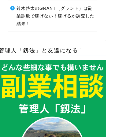
鈴木啓太のGRANT（グラント）は副
業詐欺で稼げない！稼げるか調査した
結果！
管理人「釼法」と友達になる！