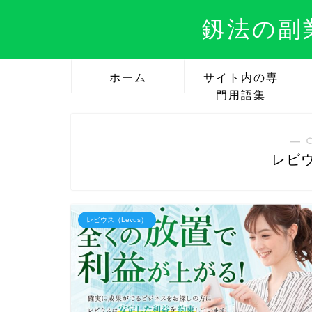
釼法の副
ホーム
サイト内の専
門用語集
― 
レビウ
レビウス（Levus）