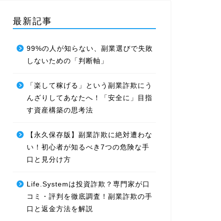
最新記事
99%の人が知らない、副業選びで失敗
しないための「判断軸」
「楽して稼げる」という副業詐欺にう
んざりしてあなたへ！「安全に」目指
す資産構築の思考法
【永久保存版】副業詐欺に絶対遭わな
い！初心者が知るべき7つの危険な手
口と見分け方
Life.Systemは投資詐欺？専門家が口
コミ・評判を徹底調査！副業詐欺の手
口と返金方法を解説