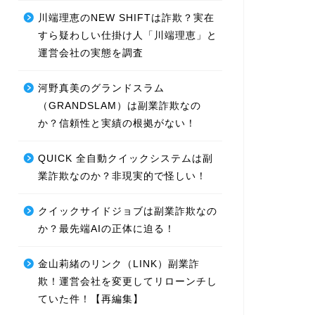
川端理恵のNEW SHIFTは詐欺？実在
すら疑わしい仕掛け人「川端理恵」と
運営会社の実態を調査
河野真美のグランドスラム
（GRANDSLAM）は副業詐欺なの
か？信頼性と実績の根拠がない！
QUICK 全自動クイックシステムは副
業詐欺なのか？非現実的で怪しい！
クイックサイドジョブは副業詐欺なの
か？最先端AIの正体に迫る！
金山莉緒のリンク（LINK）副業詐
欺！運営会社を変更してリローンチし
ていた件！【再編集】