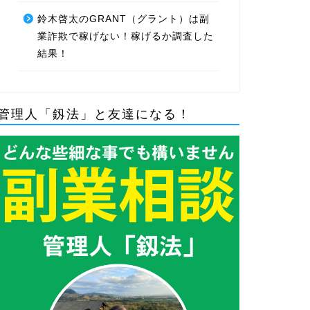
鈴木啓太のGRANT（グラント）は副
業詐欺で稼げない！稼げるか調査した
結果！
管理人「釼法」と友達になる！