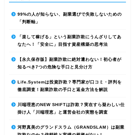
99%の人が知らない、副業選びで失敗しないための
「判断軸」
「楽して稼げる」という副業詐欺にうんざりしてあ
なたへ！「安全に」目指す資産構築の思考法
【永久保存版】副業詐欺に絶対遭わない！初心者が
知るべき7つの危険な手口と見分け方
Life.Systemは投資詐欺？専門家が口コミ・評判を
徹底調査！副業詐欺の手口と返金方法を解説
川端理恵のNEW SHIFTは詐欺？実在すら疑わしい仕
掛け人「川端理恵」と運営会社の実態を調査
河野真美のグランドスラム（GRANDSLAM）は副業
詐欺なのか？信頼性と実績の根拠がない！