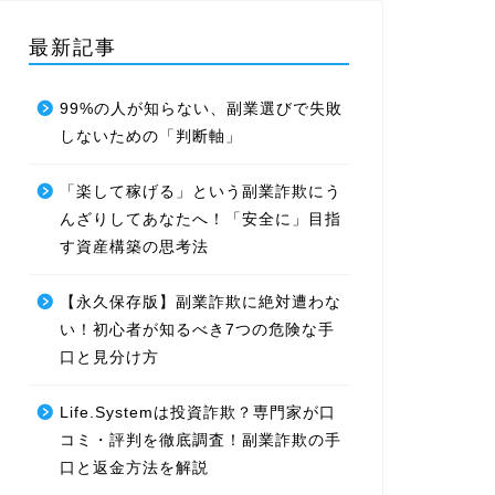
最新記事
99%の人が知らない、副業選びで失敗
しないための「判断軸」
「楽して稼げる」という副業詐欺にう
んざりしてあなたへ！「安全に」目指
す資産構築の思考法
【永久保存版】副業詐欺に絶対遭わな
い！初心者が知るべき7つの危険な手
口と見分け方
Life.Systemは投資詐欺？専門家が口
コミ・評判を徹底調査！副業詐欺の手
口と返金方法を解説