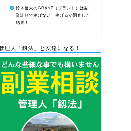
鈴木啓太のGRANT（グラント）は副
業詐欺で稼げない！稼げるか調査した
結果！
管理人「釼法」と友達になる！