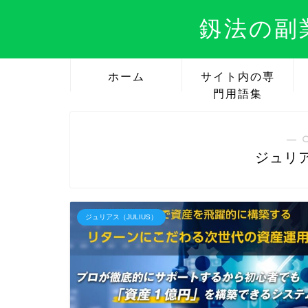
釼法の副
ホーム
サイト内の専
門用語集
― 
ジュリア
ジュリアス（JULIUS）