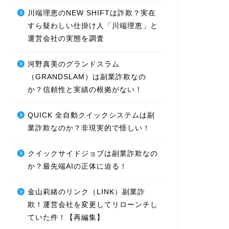
川端理恵のNEW SHIFTは詐欺？実在
すら疑わしい仕掛け人「川端理恵」と
運営会社の実態を調査
河野真美のグランドスラム
（GRANDSLAM）は副業詐欺なの
か？信頼性と実績の根拠がない！
QUICK 全自動クイックシステムは副
業詐欺なのか？非現実的で怪しい！
クイックサイドジョブは副業詐欺なの
か？最先端AIの正体に迫る！
金山莉緒のリンク（LINK）副業詐
欺！運営会社を変更してリローンチし
ていた件！【再編集】