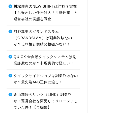
川端理恵のNEW SHIFTは詐欺？実在
すら疑わしい仕掛け人「川端理恵」と
運営会社の実態を調査
河野真美のグランドスラム
（GRANDSLAM）は副業詐欺なの
か？信頼性と実績の根拠がない！
QUICK 全自動クイックシステムは副
業詐欺なのか？非現実的で怪しい！
クイックサイドジョブは副業詐欺なの
か？最先端AIの正体に迫る！
金山莉緒のリンク（LINK）副業詐
欺！運営会社を変更してリローンチし
ていた件！【再編集】