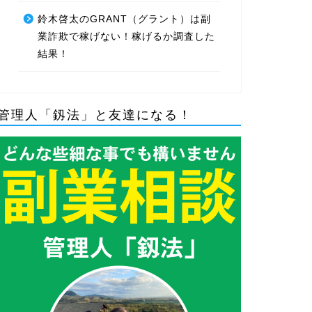
鈴木啓太のGRANT（グラント）は副
業詐欺で稼げない！稼げるか調査した
結果！
管理人「釼法」と友達になる！