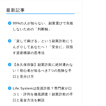
最新記事
99%の人が知らない、副業選びで失敗
しないための「判断軸」
「楽して稼げる」という副業詐欺にう
んざりしてあなたへ！「安全に」目指
す資産構築の思考法
【永久保存版】副業詐欺に絶対遭わな
い！初心者が知るべき7つの危険な手
口と見分け方
Life.Systemは投資詐欺？専門家が口
コミ・評判を徹底調査！副業詐欺の手
口と返金方法を解説