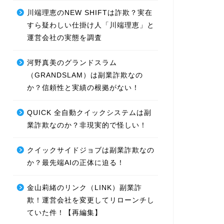
川端理恵のNEW SHIFTは詐欺？実在
すら疑わしい仕掛け人「川端理恵」と
運営会社の実態を調査
河野真美のグランドスラム
（GRANDSLAM）は副業詐欺なの
か？信頼性と実績の根拠がない！
QUICK 全自動クイックシステムは副
業詐欺なのか？非現実的で怪しい！
クイックサイドジョブは副業詐欺なの
か？最先端AIの正体に迫る！
金山莉緒のリンク（LINK）副業詐
欺！運営会社を変更してリローンチし
ていた件！【再編集】