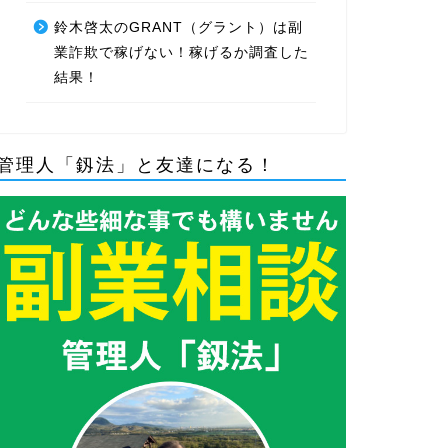
鈴木啓太のGRANT（グラント）は副
業詐欺で稼げない！稼げるか調査した
結果！
管理人「釼法」と友達になる！