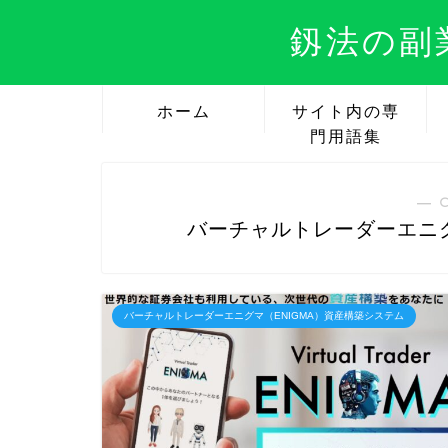
釼法の副
ホーム
サイト内の専
門用語集
― 
バーチャルトレーダーエニグ
バーチャルトレーダーエニグマ（ENIGMA）資産構築システム