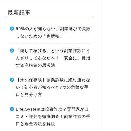
最新記事
99%の人が知らない、副業選びで失敗
しないための「判断軸」
「楽して稼げる」という副業詐欺にう
んざりしてあなたへ！「安全に」目指
す資産構築の思考法
【永久保存版】副業詐欺に絶対遭わな
い！初心者が知るべき7つの危険な手
口と見分け方
Life.Systemは投資詐欺？専門家が口
コミ・評判を徹底調査！副業詐欺の手
口と返金方法を解説