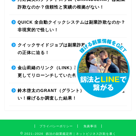
詐欺なのか？信頼性と実績の根拠がない！
QUICK 全自動クイックシステムは副業詐欺なのか？
非現実的で怪しい！
クイックサイドジョブは副業詐欺なのか？最先端AI
の正体に迫る！
金山莉緒のリンク（LINK）副業詐欺！運営会社を変
更してリローンチしていた件！【再編集】
鈴木啓太のGRANT（グラント）は副業詐欺で稼げな
い！稼げるか調査した結果！
プライバシーポリシー
免責事項
2021–2026 釼法の副業鑑定所｜ネットビジネス詐欺を暴く