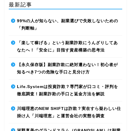
最新記事
99%の人が知らない、副業選びで失敗しないための
「判断軸」
「楽して稼げる」という副業詐欺にうんざりしてあ
なたへ！「安全に」目指す資産構築の思考法
【永久保存版】副業詐欺に絶対遭わない！初心者が
知るべき7つの危険な手口と見分け方
Life.Systemは投資詐欺？専門家が口コミ・評判を
徹底調査！副業詐欺の手口と返金方法を解説
川端理恵のNEW SHIFTは詐欺？実在すら疑わしい仕
掛け人「川端理恵」と運営会社の実態を調査
河野真美のグランドスラム（GRANDSLAM）は副業