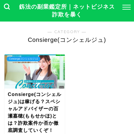
釼法の副業鑑定所｜ネットビジネス
詐欺を暴く
― CATEGORY ―
Consierge(コンシェルジュ)
Consierge(コンシェルジュ)
Consierge(コンシェル
ジュ)は稼げる？スペシ
ャルアドバイザーの百
瀬嘉穂(ももせかほ)と
は？詐欺案件か否か徹
底調査していくぞ！