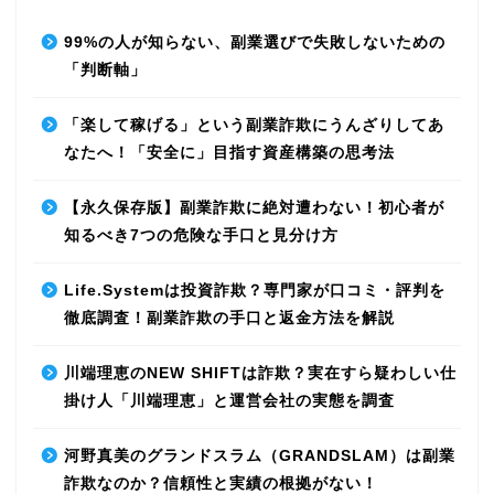
99%の人が知らない、副業選びで失敗しないための
「判断軸」
「楽して稼げる」という副業詐欺にうんざりしてあ
なたへ！「安全に」目指す資産構築の思考法
【永久保存版】副業詐欺に絶対遭わない！初心者が
知るべき7つの危険な手口と見分け方
Life.Systemは投資詐欺？専門家が口コミ・評判を
徹底調査！副業詐欺の手口と返金方法を解説
川端理恵のNEW SHIFTは詐欺？実在すら疑わしい仕
掛け人「川端理恵」と運営会社の実態を調査
河野真美のグランドスラム（GRANDSLAM）は副業
詐欺なのか？信頼性と実績の根拠がない！