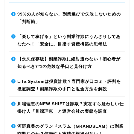
99%の人が知らない、副業選びで失敗しないための
「判断軸」
「楽して稼げる」という副業詐欺にうんざりしてあ
なたへ！「安全に」目指す資産構築の思考法
【永久保存版】副業詐欺に絶対遭わない！初心者が
知るべき7つの危険な手口と見分け方
Life.Systemは投資詐欺？専門家が口コミ・評判を
徹底調査！副業詐欺の手口と返金方法を解説
川端理恵のNEW SHIFTは詐欺？実在すら疑わしい仕
掛け人「川端理恵」と運営会社の実態を調査
河野真美のグランドスラム（GRANDSLAM）は副業
詐欺なのか？信頼性と実績の根拠がない！