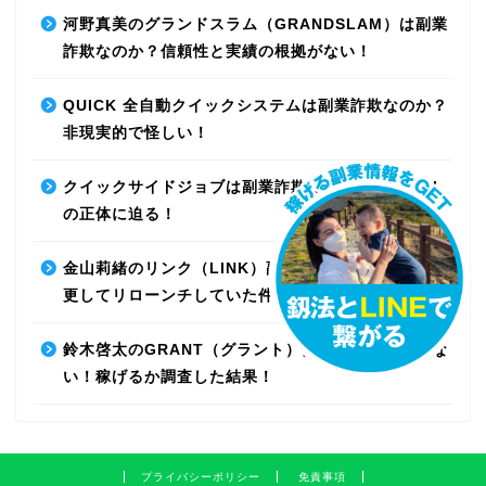
河野真美のグランドスラム（GRANDSLAM）は副業
詐欺なのか？信頼性と実績の根拠がない！
QUICK 全自動クイックシステムは副業詐欺なのか？
非現実的で怪しい！
クイックサイドジョブは副業詐欺なのか？最先端AI
の正体に迫る！
金山莉緒のリンク（LINK）副業詐欺！運営会社を変
更してリローンチしていた件！【再編集】
鈴木啓太のGRANT（グラント）は副業詐欺で稼げな
い！稼げるか調査した結果！
プライバシーポリシー
免責事項