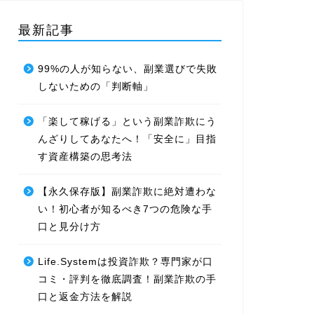
最新記事
99%の人が知らない、副業選びで失敗
しないための「判断軸」
「楽して稼げる」という副業詐欺にう
んざりしてあなたへ！「安全に」目指
す資産構築の思考法
【永久保存版】副業詐欺に絶対遭わな
い！初心者が知るべき7つの危険な手
口と見分け方
Life.Systemは投資詐欺？専門家が口
コミ・評判を徹底調査！副業詐欺の手
口と返金方法を解説