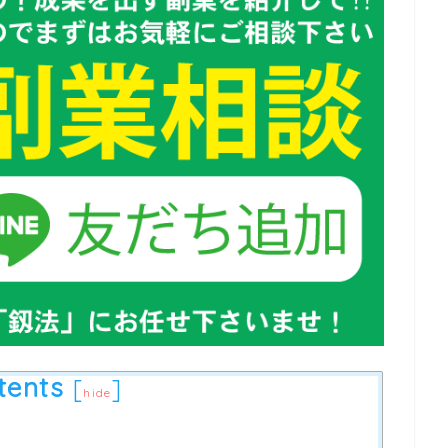
tents
[
]
hide