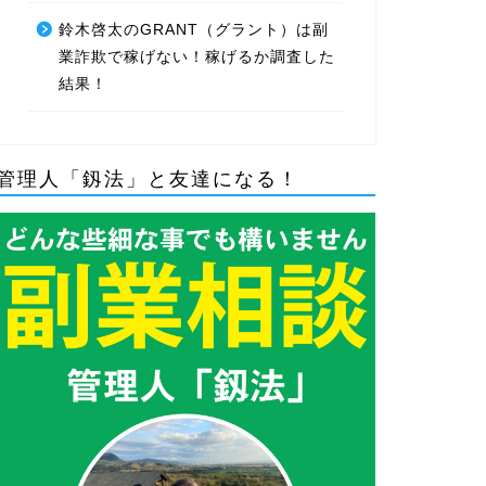
鈴木啓太のGRANT（グラント）は副
業詐欺で稼げない！稼げるか調査した
結果！
管理人「釼法」と友達になる！