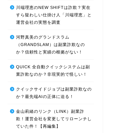
川端理恵のNEW SHIFTは詐欺？実在
すら疑わしい仕掛け人「川端理恵」と
運営会社の実態を調査
河野真美のグランドスラム
（GRANDSLAM）は副業詐欺なの
か？信頼性と実績の根拠がない！
QUICK 全自動クイックシステムは副
業詐欺なのか？非現実的で怪しい！
クイックサイドジョブは副業詐欺なの
か？最先端AIの正体に迫る！
金山莉緒のリンク（LINK）副業詐
欺！運営会社を変更してリローンチし
ていた件！【再編集】