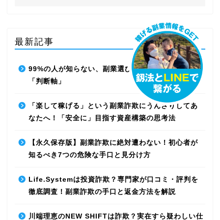
最新記事
99%の人が知らない、副業選びで失敗しないための
「判断軸」
「楽して稼げる」という副業詐欺にうんざりしてあ
なたへ！「安全に」目指す資産構築の思考法
【永久保存版】副業詐欺に絶対遭わない！初心者が
知るべき7つの危険な手口と見分け方
Life.Systemは投資詐欺？専門家が口コミ・評判を
徹底調査！副業詐欺の手口と返金方法を解説
川端理恵のNEW SHIFTは詐欺？実在すら疑わしい仕