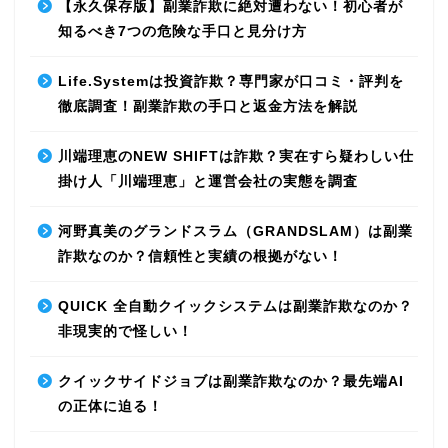
【永久保存版】副業詐欺に絶対遭わない！初心者が
知るべき7つの危険な手口と見分け方
Life.Systemは投資詐欺？専門家が口コミ・評判を
徹底調査！副業詐欺の手口と返金方法を解説
川端理恵のNEW SHIFTは詐欺？実在すら疑わしい仕
掛け人「川端理恵」と運営会社の実態を調査
河野真美のグランドスラム（GRANDSLAM）は副業
詐欺なのか？信頼性と実績の根拠がない！
QUICK 全自動クイックシステムは副業詐欺なのか？
非現実的で怪しい！
クイックサイドジョブは副業詐欺なのか？最先端AI
の正体に迫る！