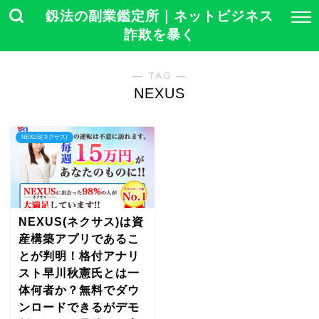
釼法の副業鑑定所｜ネットビジネス
詐欺を暴く
― TAG ―
NEXUS
NEXUS(ネクサス)
NEXUS(ネクサス)は資
産構築アプリであるこ
とが判明！格付アナリ
スト早川秋憲氏とは一
体何者か？無料でダウ
ンロードできるがデモ