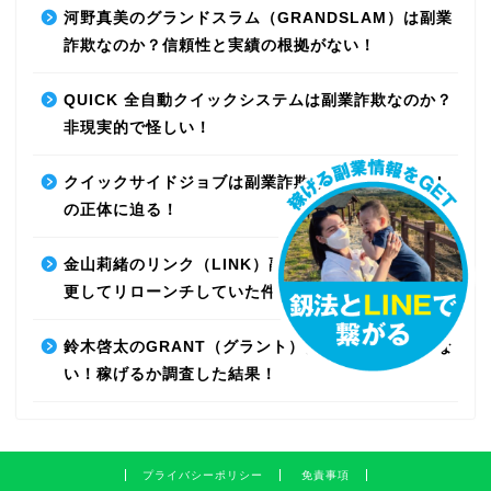
河野真美のグランドスラム（GRANDSLAM）は副業
詐欺なのか？信頼性と実績の根拠がない！
QUICK 全自動クイックシステムは副業詐欺なのか？
非現実的で怪しい！
クイックサイドジョブは副業詐欺なのか？最先端AI
の正体に迫る！
金山莉緒のリンク（LINK）副業詐欺！運営会社を変
更してリローンチしていた件！【再編集】
鈴木啓太のGRANT（グラント）は副業詐欺で稼げな
い！稼げるか調査した結果！
プライバシーポリシー
免責事項