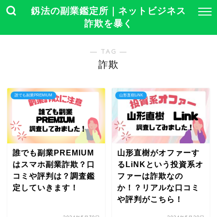
釼法の副業鑑定所｜ネットビジネス
詐欺を暴く
― TAG ―
詐欺
誰でも副業PREMIUM
山形直樹LiNK
誰でも副業PREMIUM
山形直樹がオファーす
はスマホ副業詐欺？口
るLiNKという投資系オ
コミや評判は？調査鑑
ファーは詐欺なの
定していきます！
か！？リアルな口コミ
や評判がこちら！