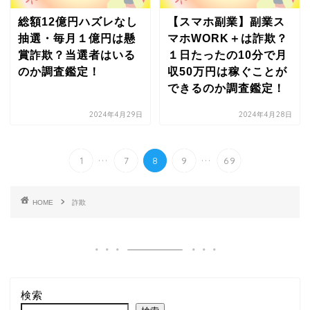
総額12億円ハズレなし
【スマホ副業】副業ス
抽選・毎月１億円は懸
マホWORK＋は詐欺？
賞詐欺？当選者はいる
１日たったの10分で月
のか調査鑑定！
収50万円は稼ぐことが
できるのか調査鑑定！
2024年4月29日
2024年4月28日
...
...
1
7
8
9
69
HOME
詐欺
検索