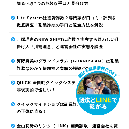
知るべき7つの危険な手口と見分け方
Life.Systemは投資詐欺？専門家が口コミ・評判を
徹底調査！副業詐欺の手口と返金方法を解説
川端理恵のNEW SHIFTは詐欺？実在すら疑わしい仕
掛け人「川端理恵」と運営会社の実態を調査
河野真美のグランドスラム（GRANDSLAM）は副業
詐欺なのか？信頼性と実績の根拠がない！
QUICK 全自動クイックシステムは副業詐欺なのか？
非現実的で怪しい！
クイックサイドジョブは副業詐欺なのか？最先端AI
の正体に迫る！
金山莉緒のリンク（LINK）副業詐欺！運営会社を変