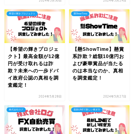
2024年5月30日
2024年5月29日
希望の輝きプロジェクト
懸ShowTime
【希望の輝きプロジェ
【懸ShowTime】懸賞
クト】最高金額が12億
系詐欺？総額10億円お
円が受け取れるは詐
よび豪華賞品が当たる
欺？未来への一歩ドバ
のは本当なのか、真相
イ政府公認の真相を調
を調査鑑定！
査鑑定！
2024年5月28日
2024年5月27日
株式会社ログ
最新LINEで新しい稼ぎ方