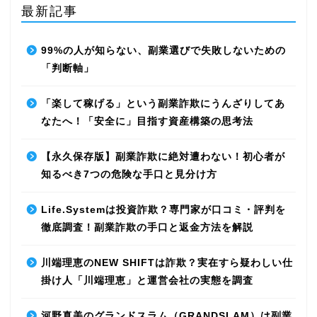
最新記事
99%の人が知らない、副業選びで失敗しないための
「判断軸」
「楽して稼げる」という副業詐欺にうんざりしてあ
なたへ！「安全に」目指す資産構築の思考法
【永久保存版】副業詐欺に絶対遭わない！初心者が
知るべき7つの危険な手口と見分け方
Life.Systemは投資詐欺？専門家が口コミ・評判を
徹底調査！副業詐欺の手口と返金方法を解説
川端理恵のNEW SHIFTは詐欺？実在すら疑わしい仕
掛け人「川端理恵」と運営会社の実態を調査
河野真美のグランドスラム（GRANDSLAM）は副業