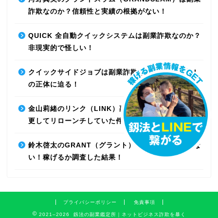
詐欺なのか？信頼性と実績の根拠がない！
QUICK 全自動クイックシステムは副業詐欺なのか？
非現実的で怪しい！
クイックサイドジョブは副業詐欺なのか？最先端AI
の正体に迫る！
金山莉緒のリンク（LINK）副業詐欺！運営会社を変
更してリローンチしていた件！【再編集】
鈴木啓太のGRANT（グラント）は副業詐欺で稼げな
い！稼げるか調査した結果！
プライバシーポリシー
免責事項
2021–2026 釼法の副業鑑定所｜ネットビジネス詐欺を暴く