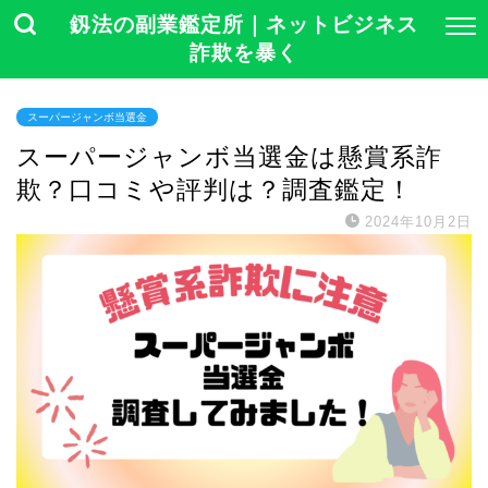
釼法の副業鑑定所｜ネットビジネス
詐欺を暴く
スーパージャンボ当選金
スーパージャンボ当選金は懸賞系詐
欺？口コミや評判は？調査鑑定！
2024年10月2日