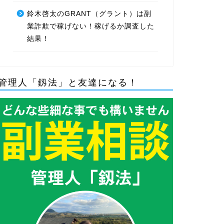
鈴木啓太のGRANT（グラント）は副
業詐欺で稼げない！稼げるか調査した
結果！
管理人「釼法」と友達になる！