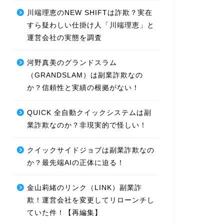
川端理恵のNEW SHIFTは詐欺？実在
すら疑わしい仕掛け人「川端理恵」と
運営会社の実態を調査
河野真美のグランドスラム
（GRANDSLAM）は副業詐欺なの
か？信頼性と実績の根拠がない！
QUICK 全自動クイックシステムは副
業詐欺なのか？非現実的で怪しい！
クイックサイドジョブは副業詐欺なの
か？最先端AIの正体に迫る！
金山莉緒のリンク（LINK）副業詐
欺！運営会社を変更してリローンチし
ていた件！【再編集】