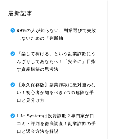
最新記事
99%の人が知らない、副業選びで失敗
しないための「判断軸」
「楽して稼げる」という副業詐欺にう
んざりしてあなたへ！「安全に」目指
す資産構築の思考法
【永久保存版】副業詐欺に絶対遭わな
い！初心者が知るべき7つの危険な手
口と見分け方
Life.Systemは投資詐欺？専門家が口
コミ・評判を徹底調査！副業詐欺の手
口と返金方法を解説