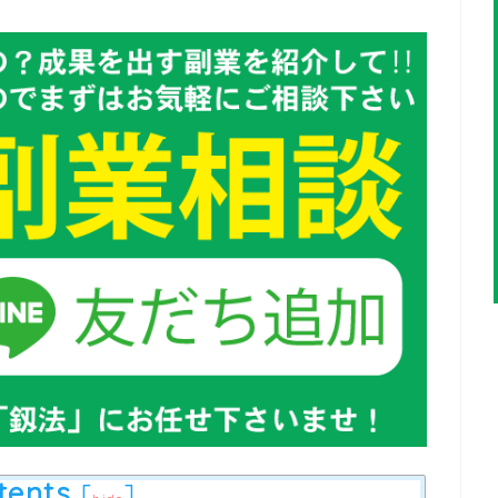
tents
[
]