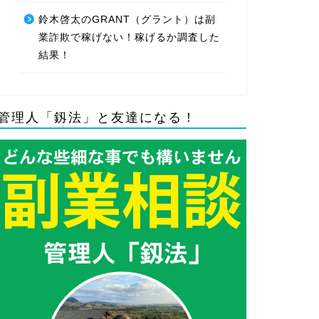
鈴木啓太のGRANT（グラント）は副
業詐欺で稼げない！稼げるか調査した
結果！
管理人「釼法」と友達になる！