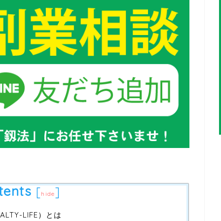
tents
[
]
hide
TY-LIFE）とは