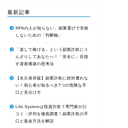
最新記事
99%の人が知らない、副業選びで失敗
しないための「判断軸」
「楽して稼げる」という副業詐欺にう
んざりしてあなたへ！「安全に」目指
す資産構築の思考法
【永久保存版】副業詐欺に絶対遭わな
い！初心者が知るべき7つの危険な手
口と見分け方
Life.Systemは投資詐欺？専門家が口
コミ・評判を徹底調査！副業詐欺の手
口と返金方法を解説