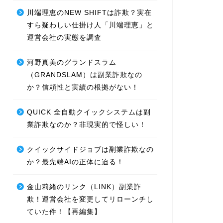
川端理恵のNEW SHIFTは詐欺？実在
すら疑わしい仕掛け人「川端理恵」と
運営会社の実態を調査
河野真美のグランドスラム
（GRANDSLAM）は副業詐欺なの
か？信頼性と実績の根拠がない！
QUICK 全自動クイックシステムは副
業詐欺なのか？非現実的で怪しい！
クイックサイドジョブは副業詐欺なの
か？最先端AIの正体に迫る！
金山莉緒のリンク（LINK）副業詐
欺！運営会社を変更してリローンチし
ていた件！【再編集】