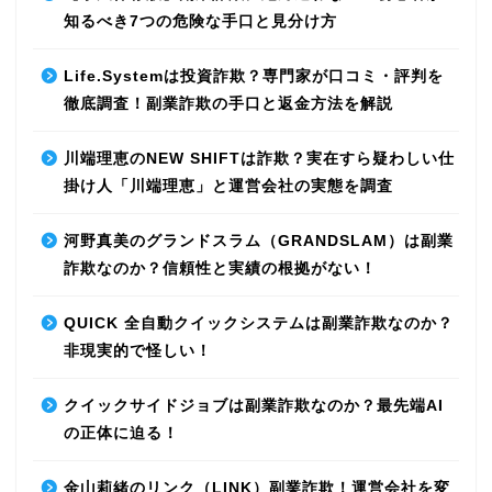
知るべき7つの危険な手口と見分け方
Life.Systemは投資詐欺？専門家が口コミ・評判を
徹底調査！副業詐欺の手口と返金方法を解説
川端理恵のNEW SHIFTは詐欺？実在すら疑わしい仕
掛け人「川端理恵」と運営会社の実態を調査
河野真美のグランドスラム（GRANDSLAM）は副業
詐欺なのか？信頼性と実績の根拠がない！
QUICK 全自動クイックシステムは副業詐欺なのか？
非現実的で怪しい！
クイックサイドジョブは副業詐欺なのか？最先端AI
の正体に迫る！
金山莉緒のリンク（LINK）副業詐欺！運営会社を変