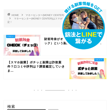
HOME
マネーセンター(MONEY CENTER)
マネーセンター(MONEY CENTER)はスマホ副業詐欺？口コミや評判は？調査鑑
定！
財前玲奈がオファーするCHECK（チェ
ック）という副業は怪しい！？リアル...
【スマホ副業】ポチッと副業は詐欺案
件？口コミや評判は？調査鑑定していき
ま...
検索