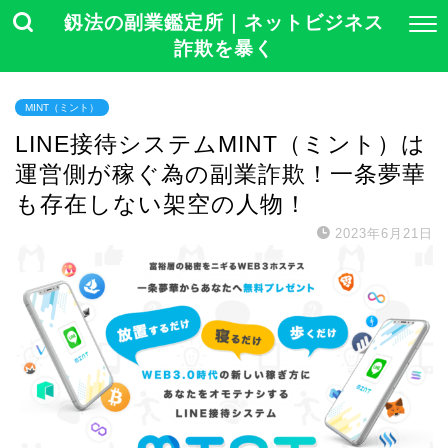
釼法の副業鑑定所｜ネットビジネス
詐欺を暴く
MINT（ミント）
LINE接待システムMINT（ミント）は
運営側が稼ぐ為の副業詐欺！一条夢華
も存在しない架空の人物！
2023年6月21日