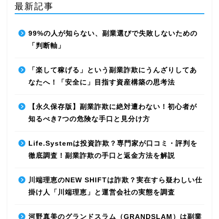
最新記事
99%の人が知らない、副業選びで失敗しないための
「判断軸」
「楽して稼げる」という副業詐欺にうんざりしてあ
なたへ！「安全に」目指す資産構築の思考法
【永久保存版】副業詐欺に絶対遭わない！初心者が
知るべき7つの危険な手口と見分け方
Life.Systemは投資詐欺？専門家が口コミ・評判を
徹底調査！副業詐欺の手口と返金方法を解説
川端理恵のNEW SHIFTは詐欺？実在すら疑わしい仕
掛け人「川端理恵」と運営会社の実態を調査
河野真美のグランドスラム（GRANDSLAM）は副業