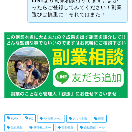
LINEより副業相談行ってます。よか
ったらご登録してみてください！副業
選びは慎重に！それではまた！
FDFX
FX
FX自動ツール
スマホ副業
副業
注意喚起
無料モニター
自動売買
自動売買ツール