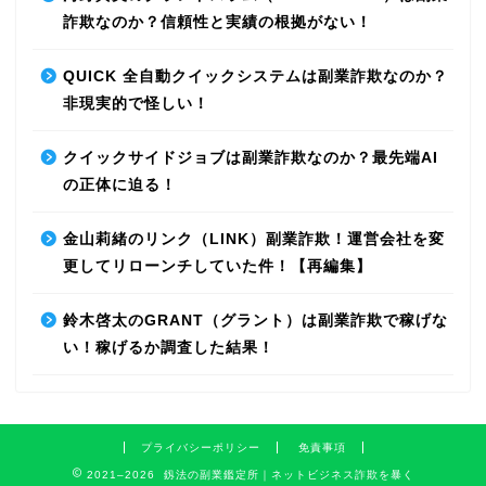
詐欺なのか？信頼性と実績の根拠がない！
QUICK 全自動クイックシステムは副業詐欺なのか？
非現実的で怪しい！
クイックサイドジョブは副業詐欺なのか？最先端AI
の正体に迫る！
金山莉緒のリンク（LINK）副業詐欺！運営会社を変
更してリローンチしていた件！【再編集】
鈴木啓太のGRANT（グラント）は副業詐欺で稼げな
い！稼げるか調査した結果！
プライバシーポリシー
免責事項
2021–2026 釼法の副業鑑定所｜ネットビジネス詐欺を暴く