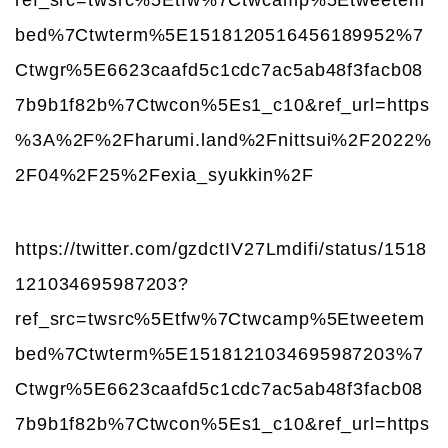
bed%7Ctwterm%5E1518120516456189952%7
Ctwgr%5E6623caafd5c1cdc7ac5ab48f3facb08
7b9b1f82b%7Ctwcon%5Es1_c10&ref_url=https
%3A%2F%2Fharumi.land%2Fnittsui%2F2022%
2F04%2F25%2Fexia_syukkin%2F
https://twitter.com/gzdctIV27Lmdifi/status/1518
121034695987203?
ref_src=twsrc%5Etfw%7Ctwcamp%5Etweetem
bed%7Ctwterm%5E1518121034695987203%7
Ctwgr%5E6623caafd5c1cdc7ac5ab48f3facb08
7b9b1f82b%7Ctwcon%5Es1_c10&ref_url=https