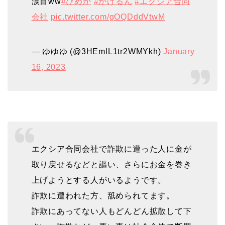
涙目ww
#ひめか
#かけるん
#エクシア合同
会社
pic.twitter.com/gOQDddVtwM
— ゆゆゆ (@3HEmlL1tr2WMYkh)
January
16, 2023
エクシア合同会社で詐欺に遭った人に金が
取り戻せるなどと謳い、さらにお金を巻き
上げようとする人がいるようです。
詐欺に遭われた方、舐められてます。
詐欺にあってない人もどんどん拡散して下