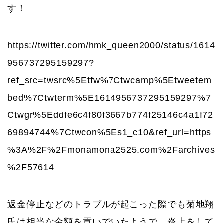
す！
https://twitter.com/hmk_queen2000/status/1614
956737295159297?
ref_src=twsrc%5Etfw%7Ctwcamp%5Etweetem
bed%7Ctwterm%5E1614956737295159297%7
Ctwgr%5Eddfe6c4f80f3667b774f25146c4a1f72
69894744%7Ctwcon%5Es1_c10&ref_url=https
%3A%2F%2Fmonamona2525.com%2Farchives
%2F57614
返金停止などのトラブルが起こった際でも菊地翔
氏は相当な金額を貢いでいたようで、炎上をして