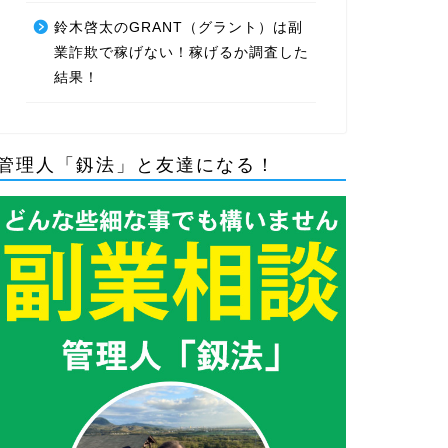
鈴木啓太のGRANT（グラント）は副
業詐欺で稼げない！稼げるか調査した
結果！
管理人「釼法」と友達になる！