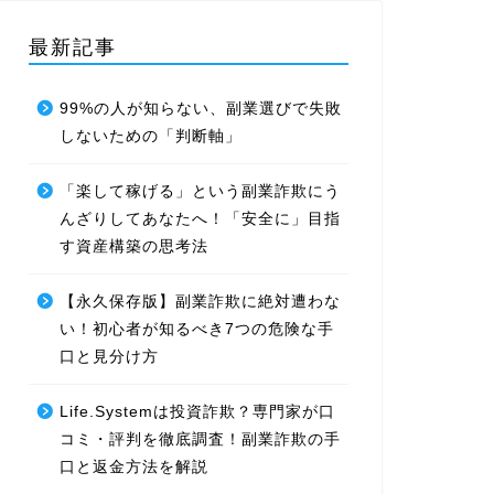
最新記事
99%の人が知らない、副業選びで失敗
しないための「判断軸」
「楽して稼げる」という副業詐欺にう
んざりしてあなたへ！「安全に」目指
す資産構築の思考法
【永久保存版】副業詐欺に絶対遭わな
い！初心者が知るべき7つの危険な手
口と見分け方
Life.Systemは投資詐欺？専門家が口
コミ・評判を徹底調査！副業詐欺の手
口と返金方法を解説