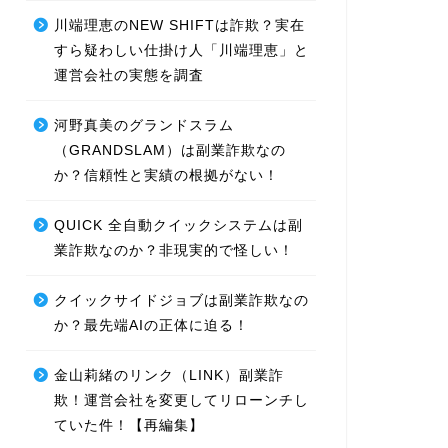
川端理恵のNEW SHIFTは詐欺？実在
すら疑わしい仕掛け人「川端理恵」と
運営会社の実態を調査
河野真美のグランドスラム
（GRANDSLAM）は副業詐欺なの
か？信頼性と実績の根拠がない！
QUICK 全自動クイックシステムは副
業詐欺なのか？非現実的で怪しい！
クイックサイドジョブは副業詐欺なの
か？最先端AIの正体に迫る！
金山莉緒のリンク（LINK）副業詐
欺！運営会社を変更してリローンチし
ていた件！【再編集】