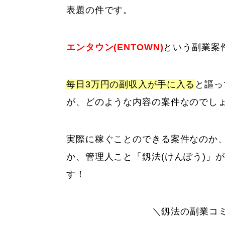
表題の件です。
エンタウン(ENTOWN)
という副業案
毎日3万円の副収入が手に入る
と謳っ
が、どのような内容の案件なのでし
実際に稼ぐことのできる案件なのか
か、管理人こと「釼法(けんぽう)」
す！
＼釼法の副業コ