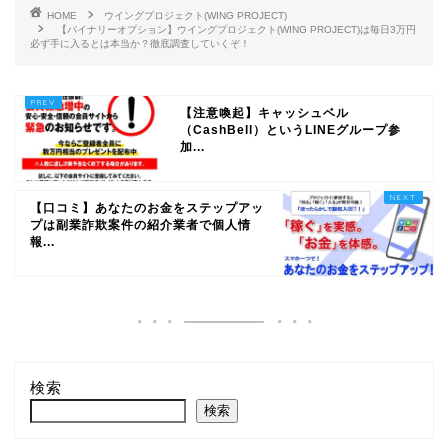
HOME
ウイングプロジェクト(WING PROJECT)
【バイナリーオプション】ウイングプロジェクト(WING PROJECT)は毎日3万円
必ず手に入るとは本当か？徹底調査していくぞ！
【注意喚起】キャッシュベル
（CashBell）というLINEグループ参
加...
【口コミ】あなたのお金をステップアッ
プは副業詐欺案件の紹介業者で個人情
報...
検索
検索