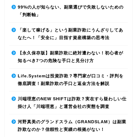
99%の人が知らない、副業選びで失敗しないための
「判断軸」
「楽して稼げる」という副業詐欺にうんざりしてあ
なたへ！「安全に」目指す資産構築の思考法
【永久保存版】副業詐欺に絶対遭わない！初心者が
知るべき7つの危険な手口と見分け方
Life.Systemは投資詐欺？専門家が口コミ・評判を
徹底調査！副業詐欺の手口と返金方法を解説
川端理恵のNEW SHIFTは詐欺？実在すら疑わしい仕
掛け人「川端理恵」と運営会社の実態を調査
河野真美のグランドスラム（GRANDSLAM）は副業
詐欺なのか？信頼性と実績の根拠がない！