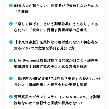
99%の人が知らない、副業選びで失敗しないための
「判断軸」
「楽して稼げる」という副業詐欺にうんざりしてあ
なたへ！「安全に」目指す資産構築の思考法
【永久保存版】副業詐欺に絶対遭わない！初心者が
知るべき7つの危険な手口と見分け方
Life.Systemは投資詐欺？専門家が口コミ・評判を
徹底調査！副業詐欺の手口と返金方法を解説
川端理恵のNEW SHIFTは詐欺？実在すら疑わしい仕
掛け人「川端理恵」と運営会社の実態を調査
河野真美のグランドスラム（GRANDSLAM）は副業
詐欺なのか？信頼性と実績の根拠がない！