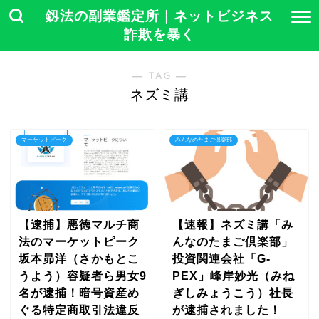
釼法の副業鑑定所｜ネットビジネス
詐欺を暴く
― TAG ―
ネズミ講
マーケットピーク
みんなのたまご倶楽部
【逮捕】悪徳マルチ商
【速報】ネズミ講「み
法のマーケットピーク
んなのたまご倶楽部」
坂本昴洋（さかもとこ
投資関連会社「G-
うよう）容疑者ら男女9
PEX」峰岸妙光（みね
名が逮捕！暗号資産め
ぎしみょうこう）社長
ぐる特定商取引法違反
が逮捕されました！