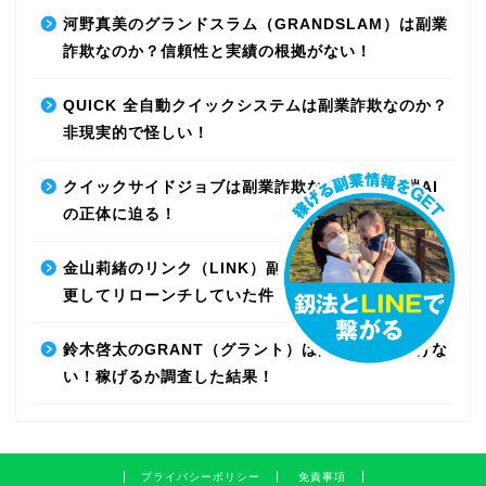
河野真美のグランドスラム（GRANDSLAM）は副業
詐欺なのか？信頼性と実績の根拠がない！
QUICK 全自動クイックシステムは副業詐欺なのか？
非現実的で怪しい！
クイックサイドジョブは副業詐欺なのか？最先端AI
の正体に迫る！
金山莉緒のリンク（LINK）副業詐欺！運営会社を変
更してリローンチしていた件！【再編集】
鈴木啓太のGRANT（グラント）は副業詐欺で稼げな
い！稼げるか調査した結果！
プライバシーポリシー
免責事項