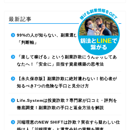
最新記事
99%の人が知らない、副業選びで失敗しないための
「判断軸」
「楽して稼げる」という副業詐欺にうんざりしてあ
なたへ！「安全に」目指す資産構築の思考法
【永久保存版】副業詐欺に絶対遭わない！初心者が
知るべき7つの危険な手口と見分け方
Life.Systemは投資詐欺？専門家が口コミ・評判を
徹底調査！副業詐欺の手口と返金方法を解説
川端理恵のNEW SHIFTは詐欺？実在すら疑わしい仕
掛け人「川端理恵」と運営会社の実態を調査