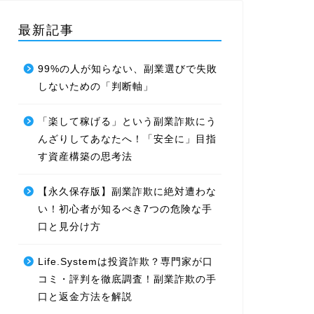
最新記事
99%の人が知らない、副業選びで失敗
しないための「判断軸」
「楽して稼げる」という副業詐欺にう
んざりしてあなたへ！「安全に」目指
す資産構築の思考法
【永久保存版】副業詐欺に絶対遭わな
い！初心者が知るべき7つの危険な手
口と見分け方
Life.Systemは投資詐欺？専門家が口
コミ・評判を徹底調査！副業詐欺の手
口と返金方法を解説