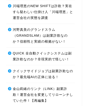
川端理恵のNEW SHIFTは詐欺？実在
すら疑わしい仕掛け人「川端理恵」と
運営会社の実態を調査
河野真美のグランドスラム
（GRANDSLAM）は副業詐欺なの
か？信頼性と実績の根拠がない！
QUICK 全自動クイックシステムは副
業詐欺なのか？非現実的で怪しい！
クイックサイドジョブは副業詐欺なの
か？最先端AIの正体に迫る！
金山莉緒のリンク（LINK）副業詐
欺！運営会社を変更してリローンチし
ていた件！【再編集】