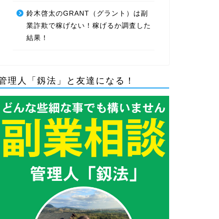
鈴木啓太のGRANT（グラント）は副
業詐欺で稼げない！稼げるか調査した
結果！
管理人「釼法」と友達になる！