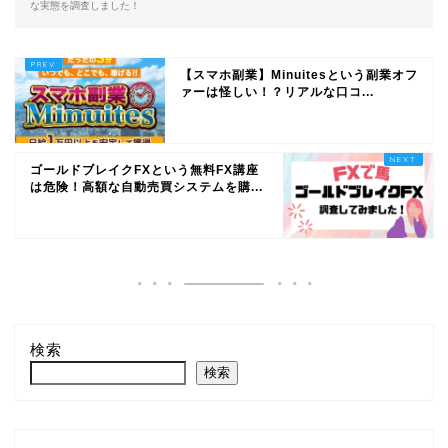
な実態を調査しました！
【スマホ副業】Minuitesという副業オフ
ァーは怪しい！？リアルな口コ...
ゴールドブレイクFXという無料FX講座
は危険！高額な自動売買システムを購...
検索
検索